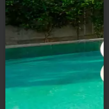
Les conseils de nos artisans
Pourquoi choisir une margelle en grès
cérame ?
Le grès cérame est une matière très dure, résistante
aux UV, aux acides et avec une porosité quasi nulle, ce
qui la rend facile d’entretien. La céramique se
distingue également par un grand choix d’aspects et
de teintes.
Comment poser et entretenir une
margelle de piscine en céramique ?
La pose s’effectue obligatoirement en double