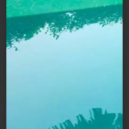
encollage, avec une colle spéciale céramique. Nous
vous recommandons de prévoir environ 5 à 6kg de
colle/m² (soit pour une margelle de 60 x 29 cm, prévoir
1kg de colle par pièce – et pour une de 120 x 30 cm,
prévoir 2,16 kg de colle par pièce).
Les joints sont à réaliser au silicone spécial céramique,
sur 3 mm de largeur minimum. Nous vous conseillons
de masquer les bords de chaque margelle, avant de
lisser votre joint.
L’entretien du matériau est à réaliser
une fois par an
,
au nettoyeur à haute pression, éventuellement, afin
de préserver l’éclat d’origine de la céramique.