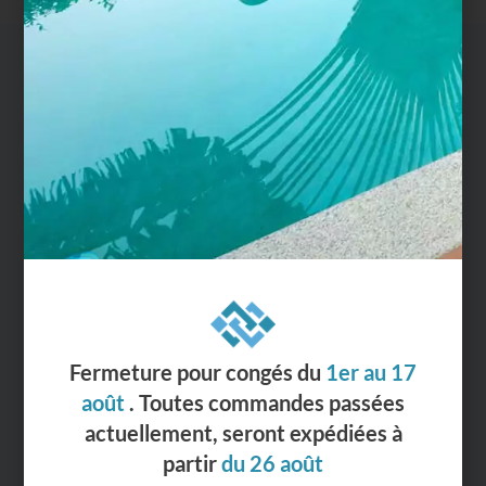
Ma Margelle Céramique, votre spécialiste de
margelles de piscine en céramique. Toutes nos
margelles sont façonnées dans notre atelier en plein
coeur des Vosges.
Du lundi au vendredi de 8h30 à 12h et de 13h30 à
18h.
Le samedi de 8h30 à 12h
Fermeture pour congés du
1er au 17
août
. Toutes commandes passées
actuellement, seront expédiées à
partir
du 26 août