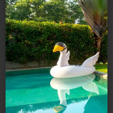
Façonné dans les Vosges
Livraison adaptée
Notre atelier de façonnage est
Faites-vous livrer directement
situé dans les Vosges, à Saint
chez vous ou venez retirer votre
Amé.
commande à notre dépôt.
Échantillon remboursé à
Moyens de paiement
la commande
sécurisés
Achetez un échantillon et soyez
Nous avons sélectionné nos
remboursé lors de votre
partenaires pour garantir un
commande.
paiement sécurisé.