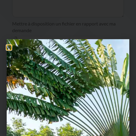
Mettre à disposition un fichier en rapport avec ma
demande
J'accèpte que mes données soient enregistrées par Ma
Margelle Céramique afin de pouvoir me re-contacter en
accord avec
notre politique de confidentialité
.
Envoyer le message