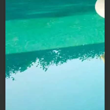
1kg de colle par pièce – et pour une de 120 x 30 cm,
prévoir 2,16 kg de colle par pièce).
Les joints sont à réaliser au silicone spécial céramique,
sur 3 mm de largeur minimum. Nous vous conseillons
de masquer les bords de chaque margelle, avant de
lisser votre joint.
L’entretien du matériau est à réaliser
une fois par an
,
au nettoyeur à haute pression, éventuellement, afin
de préserver l’éclat d’origine de la céramique.