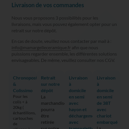
Livraison de vos commandes
Nous vous proposons 3 possibilités pour les
livraisons, mais vous pouvez également opter pour un
retrait sur notre dépôt.
En cas de doute, veuillez nous contacter par mail à :
info@mamargelleceramique.fr
afin que nous
puissions regarder ensemble, les différentes solutions
envisageables. De même, veuillez consulter nos CGV.
Chronopost
Retrait
Livraison
Livraison
&
sur notre
à
à
Colissimo
dépôt
domicile
domicile
Pour les
La
en semi
en semi
colis < à
marchandise
avec
de 38T
20kg (
pourra
hayon et
avec
échantillons,
être
déchargement
chariot
cartouches
retirée
avec
embarqué
de
sur notre
transpalette
La