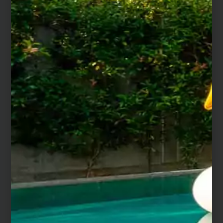
Les conseils de nos artisans
Pourquoi choisir une margelle en grès
cérame ?
Le grès cérame est une matière très dure, résistante
aux UV, aux acides et avec une porosité quasi nulle, ce
qui la rend facile d’entretien. La céramique se
distingue également par un grand choix d’aspects et
de teintes.
Comment poser et entretenir une
margelle de piscine en céramique ?
La pose s’effectue obligatoirement en double
encollage, avec une colle spéciale céramique. Nous
vous recommandons de prévoir environ 5 à 6kg de
colle/m² (soit pour une margelle de 60 x 29 cm, prévoir