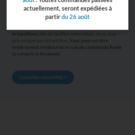
côté travaillé suivant la finition choisie ( demi rond ou
profil droit), le tout envoyé par lettre ou colis suivant
la quantité demandée.
Nous vous proposons de commander
jusqu’à 10
échantillons
afin de faciliter votre choix , et ce, à un
prix unique par échantillon.
Vous pourrez être
entièrement remboursé en cas de commande finale
(y compris la livraison).
Consulter notre FAQ