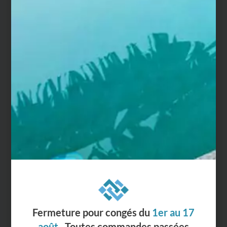
Fermeture pour congés du
1er au 17
août
. Toutes commandes passées
actuellement, seront expédiées à
partir
du 26 août
Demander un échantillon
Échantillons remboursables à la
commande
Pour visualiser le modèle de margelle et être sûr de
votre choix, nous vous conseillons de commander un
échantillon.
Chaque échantillon mesure 15 cm x 15 cm, avec 1