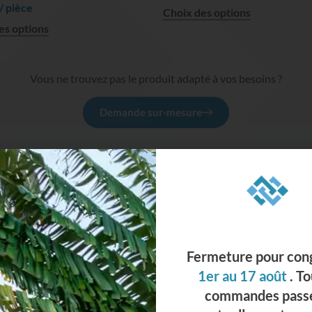
/ pièce
Choix des options
es options
Vous ne trouvez pas le produit adapté à vos besoins ?
Demande sur-mesure
Chronopost &
Retrait sur
L
Colissimo
notre dépôt
Pour les colis < à
La marchandise
ur
20kg ( échantillons,
pourra être retirée
cartouches de
sur notre dépôt,
silicone..), à
situé à St Amé, avec
 :