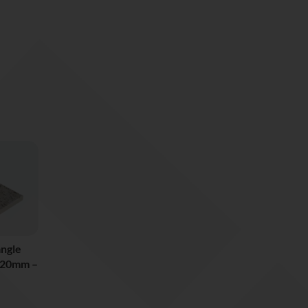
ngle
e 20mm –