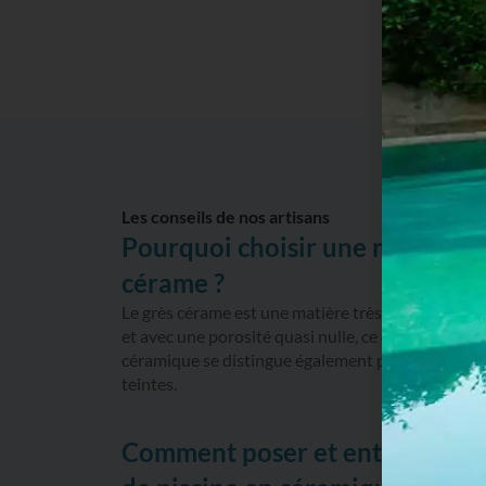
Les conseils de nos artisans
Pourquoi choisir une margelle 
cérame ?
Le grès cérame est une matière très dure, résista
et avec une porosité quasi nulle, ce qui la rend faci
céramique se distingue également par un grand ch
teintes.
Comment poser et entretenir u