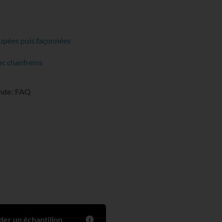
upées puis façonnées
ec chanfreins
ande:
FAQ
r un échantillon