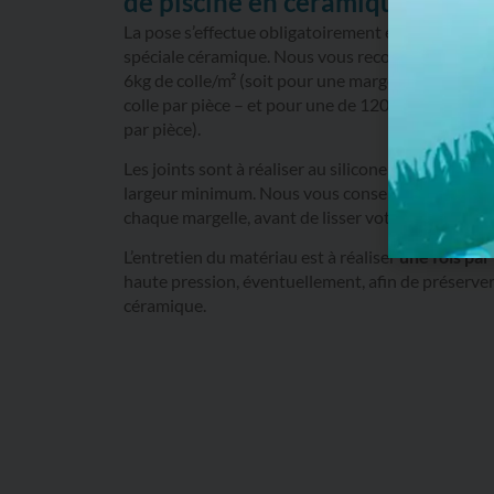
de piscine en céramique ?
La pose s’effectue obligatoirement en double enco
spéciale céramique. Nous vous recommandons de 
6kg de colle/m² (soit pour une margelle de 60 x 29
colle par pièce – et pour une de 120 x 30 cm, prévo
par pièce).
Les joints sont à réaliser au silicone spécial céra
largeur minimum. Nous vous conseillons de masq
chaque margelle, avant de lisser votre joint.
L’entretien du matériau est à réaliser
une fois par
haute pression, éventuellement, afin de préserver l
céramique.