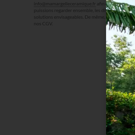
info@mamargelleceramique.fr
afin que nous
puissions regarder ensemble, les différentes
solutions envisageables. De même, veuillez consu
nos CGV.