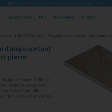
Congés d'été du 1er au 17 août - Reprise des expéditions à partir 26/08
Déstockage
FAQ
Revendeurs
Contact
 pierre
/ TIBER NATURAL – Margelle d’angle sortant en céramiqu
 d’angle sortant
t pierre
de Turquie, le modèle TIBER de la
ct méditerranéen à votre
n que la pierre naturelle
pour donner plus d’authenticité