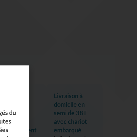
ivraison à
Livraison à
domicile en
domicile en
semi avec
semi de 38T
hayon et
avec chariot
déchargement
embarqué