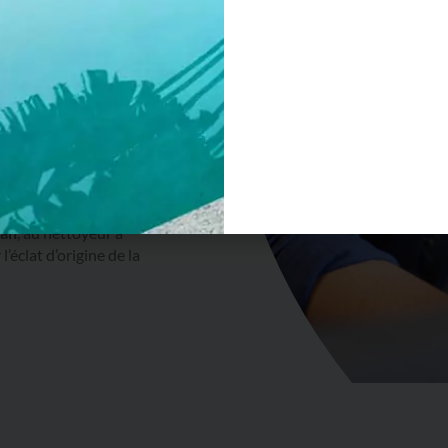
llage, avec une colle
prévoir environ 5 à
 cm, prévoir 1kg de
ir 2,16 kg de colle
mique, sur 3 mm de
uer les bords de
 an
, au nettoyeur à
’éclat d’origine de la