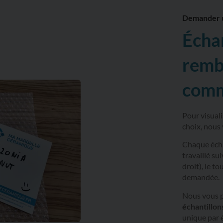
Demander u
Écha
remb
com
Pour visuali
choix, nous
Chaque écha
travaillé sui
droit), le t
demandée.
Nous vous 
échantillon
unique par 