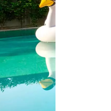
en grès
nte aux UV, aux acides
le d’entretien. La
oix d’aspects et de
ne margelle