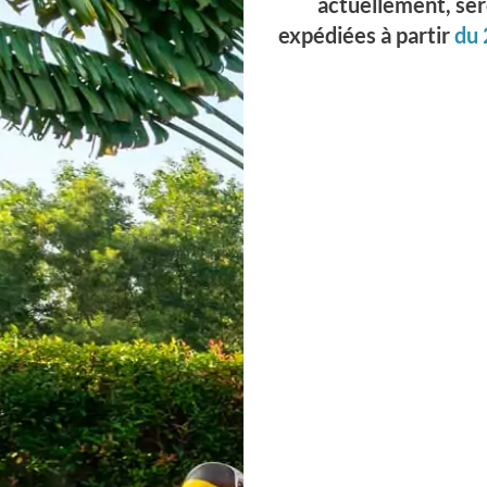
domicile ou point
prise de rendez-
relais
vous au préalable
et suivant nos
lter
L
horaires
a
d’ouverture.
r
Attention à bien
p
prévoir un moyen
d
de transport
f
adéquat :
c
utilitaires,
t
remorques… La
c
palette sera
d
chargée à l’aide
d
d’un chariot
l
élévateur.
e
l
p
p
c
l