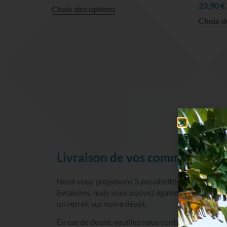
23,90
€
Choix des options
Choix d
Livraison de vos commandes
Nous vous proposons 3 possibilités pour les
livraisons, mais vous pouvez également opter po
un retrait sur notre dépôt.
En cas de doute, veuillez nous contacter par mail à