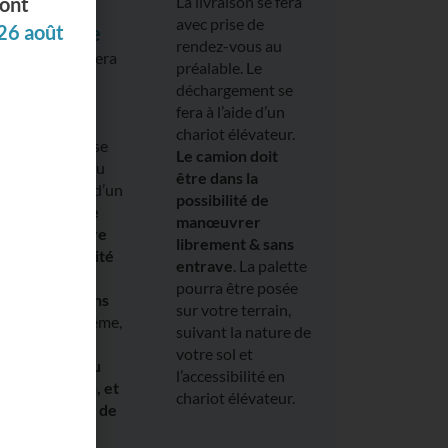
La livraison se fera
avec
avec prise de
transpalette
rendez-vous au
a livraison se fera
préalable. Le
vec prise de
déchargement se
endez-vous au
fera à l’aide d’un
réalable. Le
chariot élévateur.
échargement se
Le camion doit
era à l’arrière du
être dans la
amion à l’aide d’un
possibilité de
ranspalette.
Le
manœuvrer
amion doit être
librement & sans
ans la possibilité
entrave
. La palette
e manœuvrer
pourra être posée
ibrement & sans
sur votre terrain,
ntrave
. De même,
suivant la nature de
a palette sera
votre sol et
osée au sol, au
l’accessibilité en
ied du camion, et
chariot élévateur.
e, en fonction de
’état du sol
.