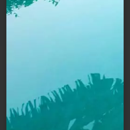
L’entretien du matériau est à réaliser
une fois par an
,
au nettoyeur à haute pression, éventuellement, afin
de préserver l’éclat d’origine de la céramique.