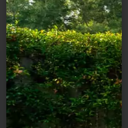
l’aide
en chariot
fonction
d’un
élévateur.
de l’état du
chariot
sol
.
élévateur.
Les conseils de nos artisans
Pourquoi choisir une margelle en grès