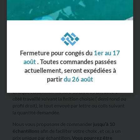
Demander un échantillon
Échantillons remboursables à la
commande
Pour visualiser le modèle de margelle et être sûr de
votre choix, nous vous conseillons de commander un
échantillon.
Chaque échantillon mesure 15 cm x 15 cm, avec 1
côté travaillé suivant la finition choisie ( demi rond ou
profil droit), le tout envoyé par lettre ou colis suivant
la quantité demandée.
Nous vous proposons de commander
jusqu’à 10
échantillons
afin de faciliter votre choix , et ce, à un
prix unique par échantillon.
Vous pourrez être