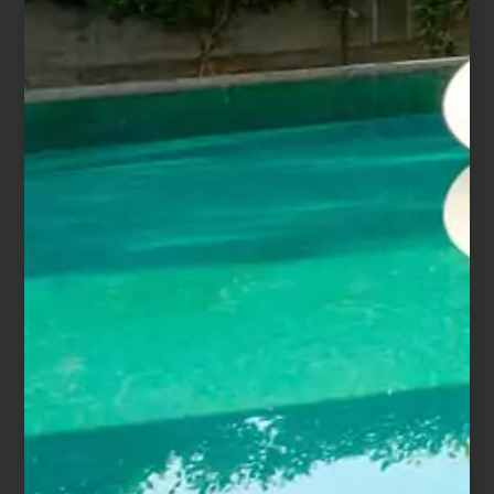
cérame ?
Le grès cérame est une matière très dure, résistante
aux UV, aux acides et avec une porosité quasi nulle, ce
qui la rend facile d’entretien. La céramique se
distingue également par un grand choix d’aspects et
de teintes.
Comment poser et entretenir une
margelle de piscine en céramique ?
La pose s’effectue obligatoirement en double
encollage, avec une colle spéciale céramique. Nous
vous recommandons de prévoir environ 5 à 6kg de
colle/m² (soit pour une margelle de 60 x 29 cm, prévoir
1kg de colle par pièce – et pour une de 120 x 30 cm,
prévoir 2,16 kg de colle par pièce).
Les joints sont à réaliser au silicone spécial céramique,
sur 3 mm de largeur minimum. Nous vous conseillons
de masquer les bords de chaque margelle, avant de
lisser votre joint.